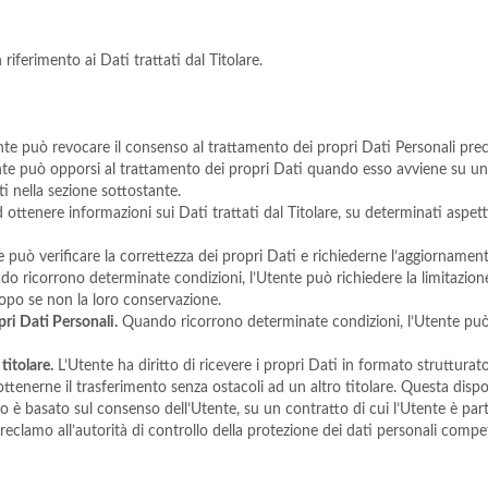
riferimento ai Dati trattati dal Titolare.
te può revocare il consenso al trattamento dei propri Dati Personali pr
te può opporsi al trattamento dei propri Dati quando esso avviene su una 
ti nella sezione sottostante.
d ottenere informazioni sui Dati trattati dal Titolare, su determinati aspet
 può verificare la correttezza dei propri Dati e richiederne l’aggiorname
 ricorrono determinate condizioni, l’Utente può richiedere la limitazione 
scopo se non la loro conservazione.
pri Dati Personali.
Quando ricorrono determinate condizioni, l’Utente può 
 titolare.
L’Utente ha diritto di ricevere i propri Dati in formato strutturat
ottenerne il trasferimento senza ostacoli ad un altro titolare. Questa dispo
o è basato sul consenso dell’Utente, su un contratto di cui l’Utente è par
clamo all’autorità di controllo della protezione dei dati personali compete