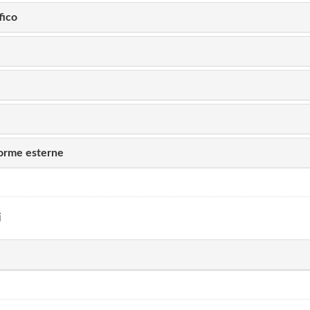
fico
forme esterne
i