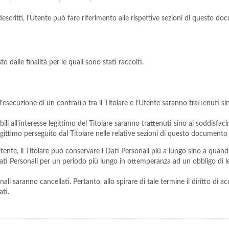
critti, l’Utente può fare riferimento alle rispettive sezioni di questo do
o dalle finalità per le quali sono stati raccolti.
all’esecuzione di un contratto tra il Titolare e l’Utente saranno trattenuti 
ibili all’interesse legittimo del Titolare saranno trattenuti sino al soddisf
 legittimo perseguito dal Titolare nelle relative sezioni di questo documento
ente, il Titolare può conservare i Dati Personali più a lungo sino a quan
ati Personali per un periodo più lungo in ottemperanza ad un obbligo di le
i saranno cancellati. Pertanto, allo spirare di tale termine il diritto di acce
ati.