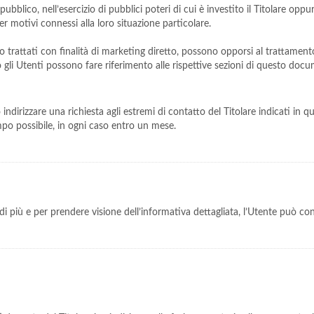
ubblico, nell’esercizio di pubblici poteri di cui è investito il Titolare oppu
r motivi connessi alla loro situazione particolare.
ero trattati con finalità di marketing diretto, possono opporsi al trattamen
tto gli Utenti possono fare riferimento alle rispettive sezioni di questo doc
ono indirizzare una richiesta agli estremi di contatto del Titolare indicati i
empo possibile, in ogni caso entro un mese.
i più e per prendere visione dell’informativa dettagliata, l’Utente può co