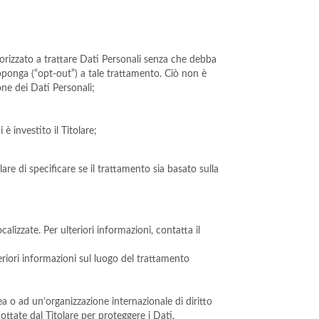
utorizzato a trattare Dati Personali senza che debba
 opponga (“opt-out”) a tale trattamento. Ciò non è
one dei Dati Personali;
è investito il Titolare;
are di specificare se il trattamento sia basato sulla
calizzate. Per ulteriori informazioni, contatta il
teriori informazioni sul luogo del trattamento
ea o ad un’organizzazione internazionale di diritto
ttate dal Titolare per proteggere i Dati.