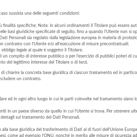
n caso sussista una delle seguenti condizioni:
ù finalità specifiche; Nota: in alcuni ordinamenti il Titolare può essere a
delle basi giuridiche specificate di seguito, fino a quando l’Utente non si
 Dati Personali sia regolato dalla legislazione europea in materia di protezi
 un contratto con l’Utente e/o all'esecuzione di misure precontrattuali;
bbligo legale al quale è soggetto il Titolare;
 un compito di interesse pubblico o per l'esercizio di pubblici poteri di cui 
o del legittimo interesse del Titolare o di terzi.
i chiarire la concreta base giuridica di ciascun trattamento ed in particol
oncludere un contratto.
lare ed in ogni altro luogo in cui le parti coinvolte nel trattamento siano lo
riti in un paese diverso da quello in cui l’Utente si trova. Per ottenere ul
i dettagli sul trattamento dei Dati Personali.
 alla base giuridica del trasferimento di Dati al di fuori dell’Unione Europ
aesi, come ad esempio l’ONU, nonché in merito alle misure di sicurezza ado