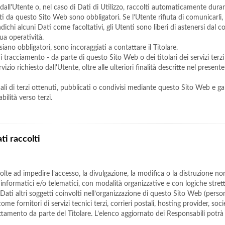
dall'Utente o, nel caso di Dati di Utilizzo, raccolti automaticamente dura
esti da questo Sito Web sono obbligatori. Se l’Utente rifiuta di comunicarl
indichi alcuni Dati come facoltativi, gli Utenti sono liberi di astenersi dal
sua operatività.
ano obbligatori, sono incoraggiati a contattare il Titolare.
 di tracciamento - da parte di questo Sito Web o dei titolari dei servizi ter
rvizio richiesto dall'Utente, oltre alle ulteriori finalità descritte nel prese
li di terzi ottenuti, pubblicati o condivisi mediante questo Sito Web e gara
bilità verso terzi.
ti raccolti
olte ad impedire l’accesso, la divulgazione, la modifica o la distruzione no
nformatici e/o telematici, con modalità organizzative e con logiche strettam
i Dati altri soggetti coinvolti nell’organizzazione di questo Sito Web (pers
ome fornitori di servizi tecnici terzi, corrieri postali, hosting provider, s
ttamento da parte del Titolare. L’elenco aggiornato dei Responsabili potrà 