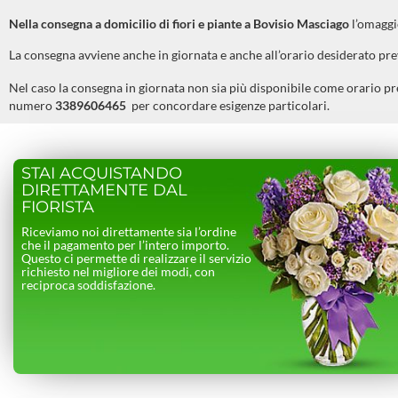
Nella consegna a domicilio di fiori e piante a
Bovisio Masciago
l’omaggio
La consegna avviene anche in giornata e anche all’orario desiderato pr
Nel caso la consegna in giornata non sia più disponibile come orario pr
numero
3389606465
per concordare esigenze particolari.
STAI ACQUISTANDO
DIRETTAMENTE DAL
FIORISTA
Riceviamo noi direttamente sia l’ordine
che il pagamento per l’intero importo.
Questo ci permette di realizzare il servizio
richiesto nel migliore dei modi, con
reciproca soddisfazione.