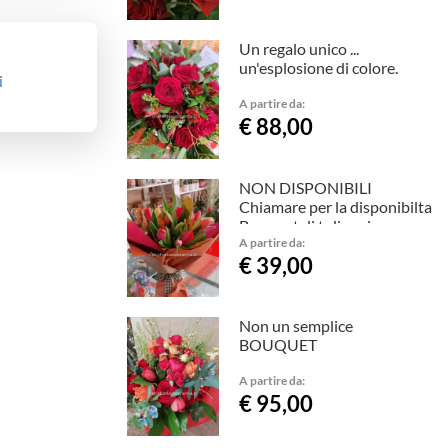
Un regalo unico ...
un'esplosione di colore.
i
A partire da:
€ 88,00
NON DISPONIBILI
Chiamare per la disponibilta
Bouquet di tulipani con
biglietto auguri.
A partire da:
€ 39,00
Non un semplice
BOUQUET
A partire da:
€ 95,00