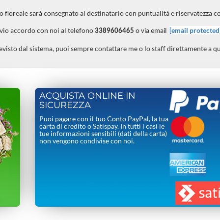
 floreale sarà consegnato al destinatario con puntualità e riservatezza c
evio accordo con noi al telefono
[email protected
3389606465
o via email
evisto dal sistema, puoi sempre contattare me o lo staff direttamente a q
ACQUISTA ONLINE IN
SICUREZZA
Puoi pagare con il tuo Conto PayPal, la tua
carta di credito o Satispay. In tutti i casi le
tue informazioni sensibili (dati della carta)
non vengono condivise con noi.