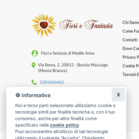
Chi Siam
Come Fu
Contatti
Dove Co
Fiori e fantasia di Madile Anna
Privacy P
Via Roma, 2, 20812 - Bovisio Masciago
Cookie Po
(Monza Brianza)
Termini E
3389606465
X
[email protected]
🍪 Informativa
Noi e terze parti selezionate utilizziamo cookie o
P. IVA 04765640968
tecnologie simili per finalità tecniche e, con il tuo
consenso, anche per altre finalità come
specificato nella
cookie policy
.
Puoi acconsentire all’utilizzo di tali tecnologie
utilizzando il pulsante “Accetta”. Chiudendo