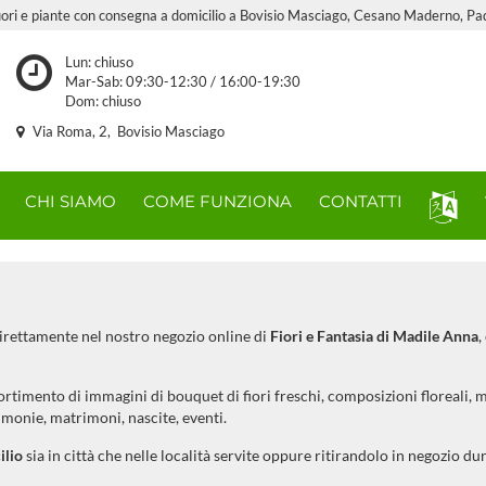
 fiori e piante con consegna a domicilio a Bovisio Masciago, Cesano Maderno, 
Lun: chiuso
Mar-Sab: 09:30-12:30 / 16:00-19:30
Dom: chiuso
Via Roma, 2, Bovisio Masciago
CHI SIAMO
COME FUNZIONA
CONTATTI
direttamente nel nostro negozio online di
Fiori e Fantasia di Madile Anna
,
rtimento di immagini di bouquet di fiori freschi, composizioni floreali, ma
monie, matrimoni, nascite, eventi.
ilio
sia in città che nelle località servite oppure ritirandolo in negozio dur