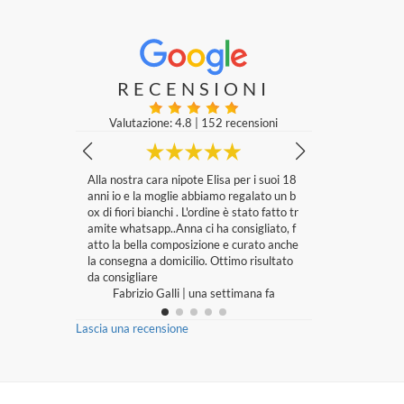
RECENSIONI
Valutazione: 4.8
|
152 recensioni
timana fa
Alla nostra cara nipote Elisa per i suoi 18
Il negozio è un 
anni io e la moglie abbiamo regalato un b
proprietaria, ti
ox di fiori bianchi . L'ordine è stato fatto tr
o anche nella cu
amite whatsapp..Anna ci ha consigliato, f
vede che le ama
atto la bella composizione e curato anche
e di un singolo f
la consegna a domicilio. Ottimo risultato
Antonella M.
da consigliare
Antonella M
Fabrizio Galli
|
una settimana fa
Lascia una recensione