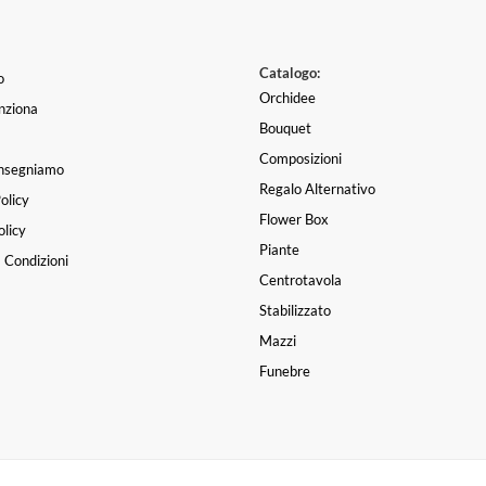
Catalogo:
o
Orchidee
nziona
Bouquet
Composizioni
nsegniamo
Regalo Alternativo
olicy
Mario Valaderio
|
una set
Flower Box
licy
Piante
 Condizioni
Centrotavola
Stabilizzato
Mazzi
Funebre