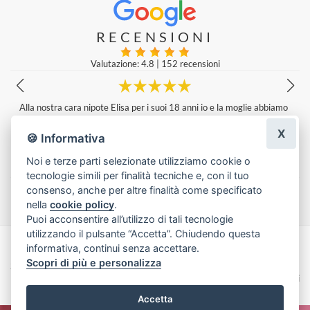
RECENSIONI
Valutazione: 4.8
|
152 recensioni
Il negozio è un gioiellino colorato. Anna, la proprietaria, ti dà sempre i
l consiglio giusto anche nella cura delle piante, perché si vede che le a
X
ma. E le sue confezioni, anche di un singolo fiore, sono una garanzi
🍪 Informativa
a..... Antonella M.
Antonella Mancuso
|
2 settimane fa
Noi e terze parti selezionate utilizziamo cookie o
tecnologie simili per finalità tecniche e, con il tuo
Lascia una recensione
consenso, anche per altre finalità come specificato
nella
cookie policy
.
Puoi acconsentire all’utilizzo di tali tecnologie
utilizzando il pulsante “Accetta”. Chiudendo questa
informativa, continui senza accettare.
Made with
by
Infoser.it
-
Realizzazione Siti ecommerce per Fioristi
- ©
Scopri di più e personalizza
2026
Privacy Policy
Cookie Policy
Termini e Condizioni
Accetta