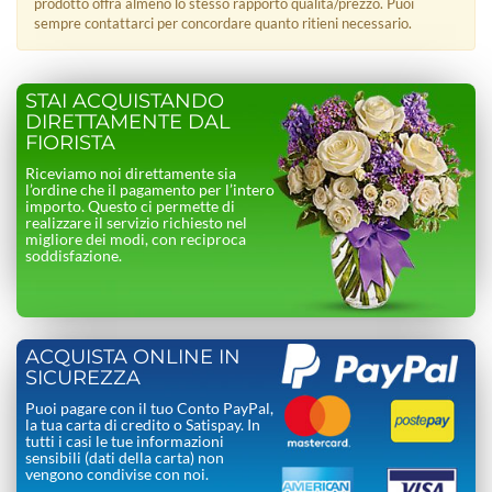
prodotto offra almeno lo stesso rapporto qualità/prezzo. Puoi
sempre contattarci per concordare quanto ritieni necessario.
STAI ACQUISTANDO
DIRETTAMENTE DAL
FIORISTA
Riceviamo noi direttamente sia
l’ordine che il pagamento per l’intero
importo. Questo ci permette di
realizzare il servizio richiesto nel
migliore dei modi, con reciproca
soddisfazione.
ACQUISTA ONLINE IN
SICUREZZA
Puoi pagare con il tuo Conto PayPal,
la tua carta di credito o Satispay. In
tutti i casi le tue informazioni
sensibili (dati della carta) non
vengono condivise con noi.